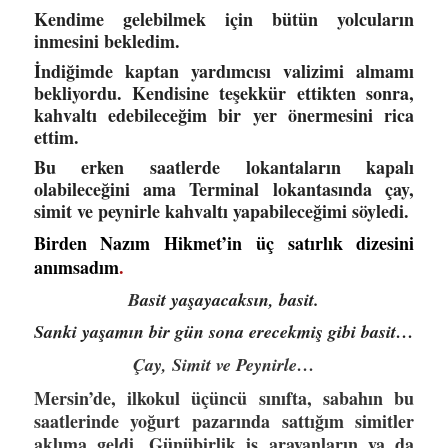
Kendime gelebilmek için bütün yolcuların
inmesini bekledim.
İndiğimde kaptan yardımcısı valizimi almamı
bekliyordu. Kendisine teşekkür ettikten sonra,
kahvaltı edebileceğim bir yer önermesini rica
ettim.
Bu erken saatlerde lokantaların kapalı
olabileceğini ama Terminal lokantasında çay,
simit ve peynirle kahvaltı yapabileceğimi söyledi.
Birden Nazım Hikmet’in üç satırlık dizesini
anımsadım
.
B
asit yaşayacaksın, basit.
Sanki yaşamın bir gün sona erecekmiş gibi basit…
Çay, Simit ve Peynirle…
Mersin’de, ilkokul üçüncü sınıfta, sabahın bu
saatlerinde yoğurt pazarında sattığım simitler
aklıma geldi. Günübirlik iş arayanların ya da