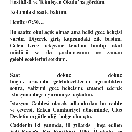
Enstitüsü ve Teknisyen Okulu’na gördüm.
Kolumdaki saate baktım.
Henüz 07:30…
Bu saatte okul açık olmaz ama belki gece bekçisi
vardır. Diyerek giriş kapısındaki zile bastım.
Gelen Gece bekçisine kendimi tanıtıp, okul
müdürü ya da yardımcısının ne zaman
gelebileceklerini sordum.
Saat dokuz
dokuz
buçuk
arasında
gelebileceklerini öğrendikten
sonra, valizimi gece bekçisine emanet ederek
İstasyona doğru yürümeye başladım.
İstasyon Caddesi olarak adlandırılan bu cadde
ve çevresi, Erken Cumhuriyet döneminde, Ulus
Devletin örgütlendiği bölge olmuştu.
Caddenin iki yanında, ill yıllards inşa edilen
Vali Konağı, Kız Enstitüsü, Ülkü İlkokulu, ve