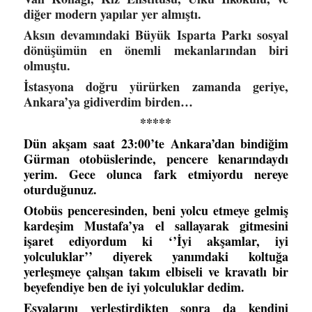
diğer modern yapılar yer almıştı.
Aksın devamındaki Büyük Isparta Parkı sosyal
dönüşümün en önemli mekanlarından biri
olmuştu.
İstasyona doğru yürürken zamanda geriye,
Ankara’ya gidiverdim birden…
*****
Dün akşam saat 23:00’te Ankara’dan bindiğim
Gürman otobüslerinde, pencere kenarındaydı
yerim. Gece olunca fark etmiyordu nereye
oturduğunuz.
Otobüs penceresinden, beni yolcu etmeye gelmiş
kardeşim Mustafa’ya
el sallayarak gitmesini
işaret ediyordum ki ‘’İyi akşamlar, iyi
yolculuklar’’ diyerek yanımdaki koltuğa
yerleşmeye çalışan takım elbiseli ve kravatlı bir
beyefendiye ben de iyi yolculuklar dedim.
Eşyalarını yerleştirdikten sonra da kendini