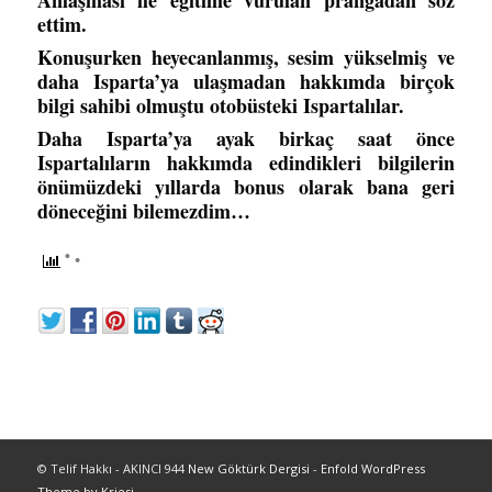
Anlaşması ile eğitime vurulan prangadan söz
ettim.
Konuşurken heyecanlanmış, sesim yükselmiş ve
daha Isparta’ya ulaşmadan hakkımda birçok
bilgi sahibi olmuştu otobüsteki Ispartalılar.
Daha Isparta’ya ayak birkaç saat önce
Ispartalıların
hakkımda
edindikleri bilgilerin
önümüzdeki yıllarda bonus olarak bana geri
döneceğini bilemezdim…
© Telif Hakkı - AKINCI 944
New Göktürk Dergisi
-
Enfold WordPress
Theme by Kriesi