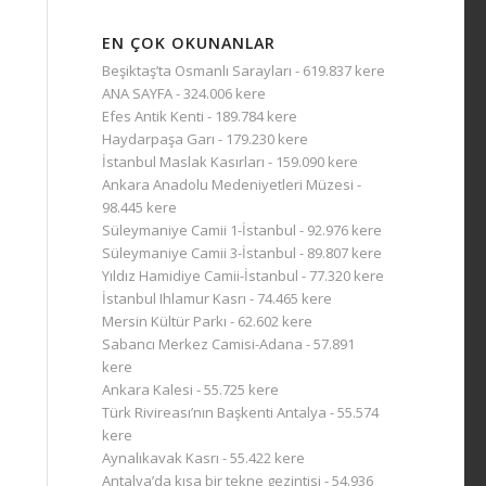
EN ÇOK OKUNANLAR
Beşiktaş’ta Osmanlı Sarayları
- 619.837 kere
ANA SAYFA
- 324.006 kere
Efes Antik Kenti
- 189.784 kere
Haydarpaşa Garı
- 179.230 kere
İstanbul Maslak Kasırları
- 159.090 kere
Ankara Anadolu Medeniyetleri Müzesi
-
98.445 kere
Süleymaniye Camii 1-İstanbul
- 92.976 kere
Süleymaniye Camii 3-İstanbul
- 89.807 kere
Yıldız Hamidiye Camii-İstanbul
- 77.320 kere
İstanbul Ihlamur Kasrı
- 74.465 kere
Mersin Kültür Parkı
- 62.602 kere
Sabancı Merkez Camisi-Adana
- 57.891
kere
Ankara Kalesi
- 55.725 kere
Türk Rivireası’nın Başkenti Antalya
- 55.574
kere
Aynalıkavak Kasrı
- 55.422 kere
Antalya’da kısa bir tekne gezintisi
- 54.936