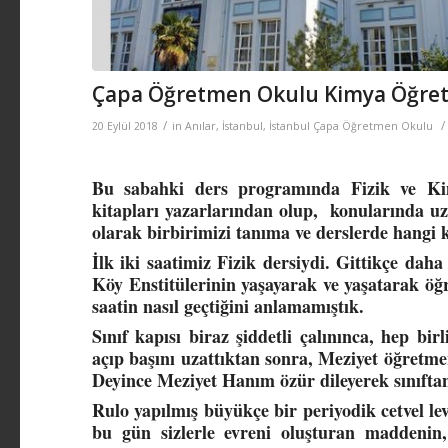
Çapa Öğretmen Okulu Kimya Öğre
/
/
20 Eylül 2018
in
Anılar
,
İstanbul
,
İstanbul Çapa Öğretmen Okulu
Bu sabahki ders programında Fizik ve Kimy
kitapları yazarlarından olup, konularında uzm
olarak birbirimizi tanıma ve derslerde hangi 
İlk iki saatimiz Fizik dersiydi. Gittikçe daha
Köy Enstitülerinin yaşayarak ve yaşatarak ö
saatin nasıl geçtiğini anlamamıştık.
Sınıf kapısı biraz şiddetli çalınınca, hep 
açıp başını uzattıktan sonra, Meziyet öğretme
Deyince Meziyet Hanım özür dileyerek sınıftan
Rulo yapılmış büyükçe bir periyodik cetvel l
bu gün sizlerle evreni oluşturan maddenin, 