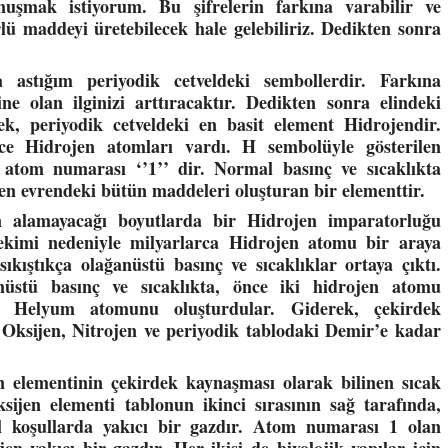
uşmak istiyorum. Bu şifrelerin farkına varabilir ve
rlü maddeyi üretebilecek hale gelebiliriz. Dedikten sonra
a astığım periyodik cetveldeki sembollerdir. Farkına
ine olan ilginizi arttıracaktır. Dedikten sonra elindeki
ek, periyodik cetveldeki en basit element Hidrojendir.
ece Hidrojen atomları vardı. H sembolüyle gösterilen
 atom numarası ‘’1’’ dir. Normal basınç ve sıcaklıkta
jen evrendeki bütün maddeleri oluşturan bir elementtir.
n alamayacağı boyutlarda bir Hidrojen imparatorluğu
çekimi nedeniyle milyarlarca Hidrojen atomu bir araya
kıştıkça olağanüstü basınç ve sıcaklıklar ortaya çıktı.
nüstü basınç ve sıcaklıkta, önce iki hidrojen atomu
i Helyum atomunu oluşturdular. Giderek, çekirdek
Oksijen, Nitrojen ve periyodik tablodaki Demir’e kadar
n elementinin çekirdek kaynaşması olarak bilinen sıcak
ijen elementi tablonun ikinci sırasının sağ tarafında,
l koşullarda yakıcı bir gazdır. Atom numarası 1 olan
n yakıcı bir gazdır. Her ikisi de biyolojik yapılar için