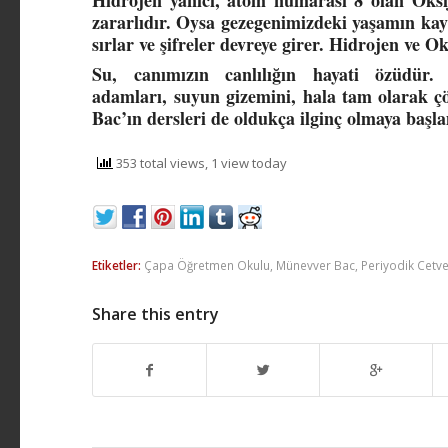
zararlıdır. Oysa gezegenimizdeki yaşamın kay
sırlar ve şifreler devreye girer. Hidrojen ve O
Su, canımızın canlılığın hayati özüdür
adamları, suyun gizemini, hala tam olarak 
Bac’ın dersleri de oldukça ilginç olmaya başla
353 total views, 1 view today
Etiketler:
Çapa Öğretmen Okulu
,
Münevver Bac
,
Periyodik Cetve
Share this entry