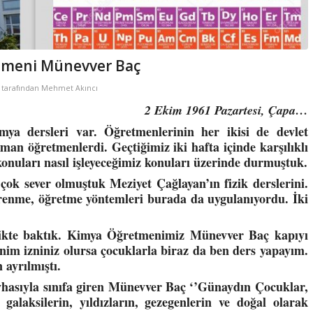
tmeni Münevver Baç
tarafından
Mehmet Akıncı
2 Ekim 1961 Pazartesi, Çapa…
a dersleri var. Öğretmenlerinin her ikisi de devlet
an öğretmenlerdi. Geçtiğimiz iki hafta içinde karşılıklı
konuları nasıl işleyeceğimiz konuları üzerinde durmuştuk.
 çok sever olmuştuk Meziyet Çağlayan’ın fizik derslerini.
ğrenme, öğretme yöntemleri burada da uygulanıyordu. İki
birlikte baktık. Kimya Öğretmenimiz Münevver Baç kapıyı
nim izniniz olursa çocuklarla biraz da ben ders yapayım.
 ayrılmıştı.
evhasıyla sınıfa giren Münevver Baç ‘’Günaydın Çocuklar,
galaksilerin, yıldızların, gezegenlerin ve doğal olarak