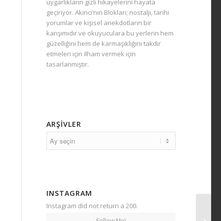
uygarlıkların gizli hikayelerini hayata
geçiriyor. Akıncı’nın Blokları; nostalji, tarihi
yorumlar ve kişisel anekdotların bir
karışımıdır ve okuyuculara bu yerlerin hem
güzelliğini hem de karmaşıklığını takdir
etmeleri için ilham vermek için
tasarlanmıştır.
ARŞIVLER
INSTAGRAM
Instagram did not return a 200.
Follow Me!