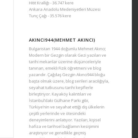
Hitit Krallığı
- 36.747 kere
Ankara Anadolu Medeniyetleri Müzesi
Tunç Çağı
- 35.576 kere
AKINCI944(MEHMET AKINCI)
Bulgaristan 1944 doğumlu Mehmet Akıncı;
Modern bir Gezgin olarak Gezi yazıları ve
tarihi mekanlar üzerine düşünceleriyle
tanınan, emekli Fizik öğretmeni ve blog
yazarıdır. Çağdaş Gezgin Akıncı944 bloğu
başta olmak üzere, blog serileri aracılığıyla,
seyahat tutkusunu tarihi keşiflerle
birleştiriyor. Kayaköy kalıntıları ve
İstanbul’daki Gülhane Parkı gibi,
Türkiye’nin ve seyahat ettiği dış ülkelerin
çeşitli yerlerinde ve ötesindeki
deneyimlerini anlatıyor. Yazıları, kişisel
hafıza ve tarihsel bağlamın kesişimini
araştırıyor ve genellikle geçmiş