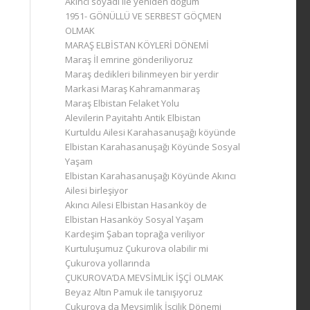
Akıncı soyadı ile yeniden doğum
1951- GÖNÜLLÜ VE SERBEST GÖÇMEN
OLMAK
MARAŞ ELBİSTAN KÖYLERİ DÖNEMİ
Maraş İl emrine gönderiliyoruz
Maraş dedikleri bilinmeyen bir yerdir
Markasi Maraş Kahramanmaraş
Maraş Elbistan Felaket Yolu
Alevilerin Payitahtı Antik Elbistan
Kurtuldu Ailesi Karahasanuşağı köyünde
Elbistan Karahasanuşağı Köyünde Sosyal
Yaşam
Elbistan Karahasanuşağı Köyünde Akıncı
Ailesi birleşiyor
Akıncı Ailesi Elbistan Hasanköy de
Elbistan Hasanköy Sosyal Yaşam
Kardeşim Şaban toprağa veriliyor
Kurtuluşumuz Çukurova olabilir mi
Çukurova yollarında
ÇUKUROVA’DA MEVSİMLİK İŞÇİ OLMAK
Beyaz Altın Pamuk ile tanışıyoruz
Çukurova da Mevsimlik İşçilik Dönemi