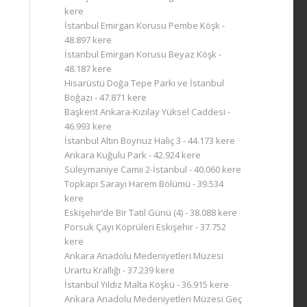
kere
İstanbul Emirgan Korusu Pembe Köşk
-
48.897 kere
İstanbul Emirgan Korusu Beyaz Köşk
-
48.187 kere
Hisarüstü Doğa Tepe Parkı ve İstanbul
Boğazı
- 47.871 kere
Başkent Ankara-Kızılay Yüksel Caddesi
-
46.993 kere
İstanbul Altın Boynuz Haliç 3
- 44.173 kere
Ankara Kuğulu Park
- 42.924 kere
Süleymaniye Camii 2-İstanbul
- 40.060 kere
Topkapı Sarayı Harem Bölümü
- 39.534
kere
Eskişehir’de Bir Tatil Günü (4)
- 38.088 kere
Porsuk Çayı Köprüleri Eskişehir
- 37.752
kere
Ankara Anadolu Medeniyetleri Müzesi
Urartu Krallığı
- 37.239 kere
İstanbul Yıldız Malta Köşkü
- 36.915 kere
Ankara Anadolu Medeniyetleri Müzesi Geç