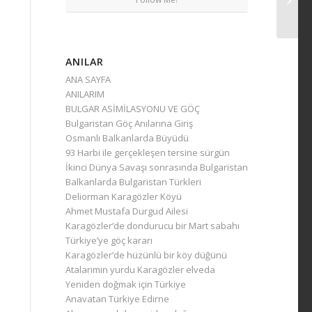
ANILAR
ANA SAYFA
ANILARIM
BULGAR ASİMİLASYONU VE GÖÇ
Bulgaristan Göç Anılarına Giriş
Osmanlı Balkanlarda Büyüdü
93 Harbi ile gerçekleşen tersine sürgün
İkinci Dünya Savaşı sonrasında Bulgaristan
Balkanlarda Bulgaristan Türkleri
Deliorman Karagözler Köyü
Ahmet Mustafa Durgud Ailesi
Karagözler’de dondurucu bir Mart sabahı
Türkiye’ye göç kararı
Karagözler’de hüzünlü bir köy düğünü
Atalarımın yurdu Karagözler elveda
Yeniden doğmak için Türkiye
Anavatan Türkiye Edirne