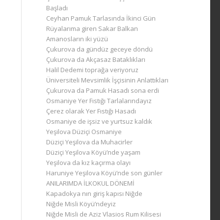
Başladı
Ceyhan Pamuk Tarlasında İkinci Gün
Rüyalarıma giren Sakar Balkan
Amanosların iki yüzü
Çukurova da gündüz geceye döndü
Çukurova da Akçasaz Bataklıkları
Halil Dedemi toprağa veriyoruz
Üniversiteli Mevsimlik İşçisinin Anlattıkları
Çukurova da Pamuk Hasadı sona erdi
Osmaniye Yer Fıstığı Tarlalarındayız
Çerez olarak Yer Fıstığı Hasadı
Osmaniye de işsiz ve yurtsuz kaldık
Yeşilova Düziçi Osmaniye
Düziçi Yeşilova da Muhacirler
Düziçi Yeşilova Köyü’nde yaşam
Yeşilova da kız kaçırma olayı
Haruniye Yeşilova Köyü’nde son günler
ANILARIMDA İLKOKUL DÖNEMİ
Kapadokya nın giriş kapısı Niğde
Niğde Misli Köyü’ndeyiz
Niğde Misli de Aziz Vlasios Rum Kilisesi