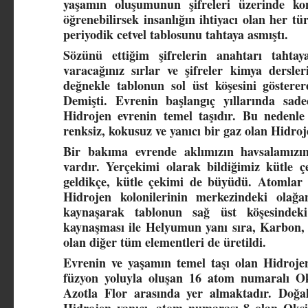
yaşamın oluşumunun şifreleri üzerinde kon
öğrenebilirsek insanlığın ihtiyacı olan her tü
periyodik cetvel tablosunu tahtaya asmıştı.
Sözünü ettiğim şifrelerin anahtarı tahtay
varacağınız sırlar ve şifreler kimya dersler
değnekle tablonun sol üst köşesini gösterer
Demişti. Evrenin başlangıç yıllarında sad
Hidrojen evrenin temel taşıdır. Bu nedenle
renksiz, kokusuz ve yanıcı bir gaz olan Hidro
Bir bakıma evrende aklımızın havsalamızı
vardır. Yerçekimi olarak bildiğimiz kütle 
geldikçe, kütle çekimi de büyüdü. Atomlar sı
Hidrojen kolonilerinin merkezindeki olağa
kaynaşarak tablonun sağ üst köşesindek
kaynaşması ile Helyumun yanı sıra, Karbon, 
olan diğer tüm elementleri de üretildi.
Evrenin ve yaşamın temel taşı olan Hidroje
füzyon yoluyla oluşan 16 atom numaralı Oks
Azotla Flor arasında yer almaktadır. Doğa
Hidrojen yanıcı, atom numarası 8 olan Oksije