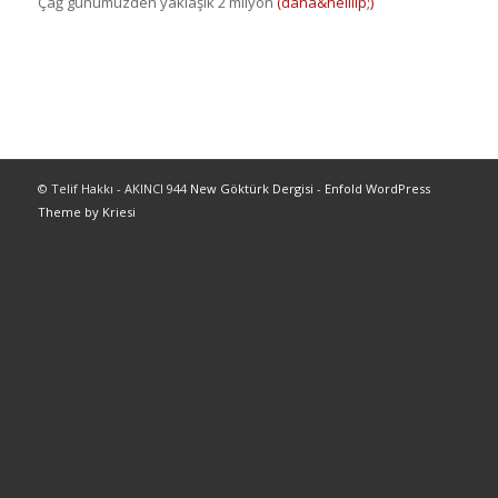
Çağ günümüzden yaklaşık 2 milyon
(daha&helliip;)
© Telif Hakkı - AKINCI 944
New Göktürk Dergisi
-
Enfold WordPress
Theme by Kriesi