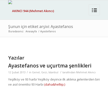
Şunun için etiket arşivi: Ayastefanos
Buradasınız:
Anasayfa
/
Ayastefanos
Yazılar
Ayastefanos ve uçurtma şenlikleri
/
/
12 Şubat 2013
in
Genel
,
Gezi
,
İstanbul
tarafından
Mehmet Akıncı
Yeşilköy ve 93 harbi Yeşilköy deyince ilk aklıma gelenlerden biri
ve asıl önemlisi 93 Harbi
(daha&helliip;)