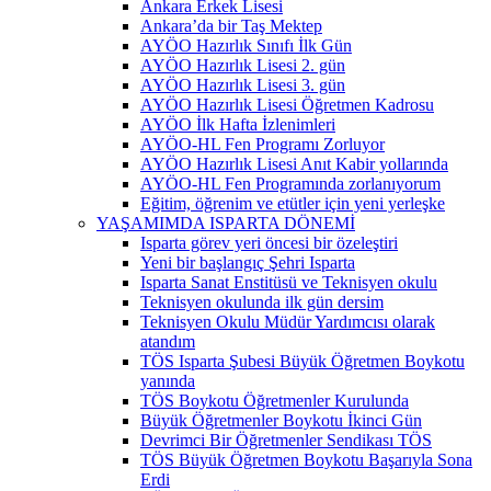
Ankara Erkek Lisesi
Ankara’da bir Taş Mektep
AYÖO Hazırlık Sınıfı İlk Gün
AYÖO Hazırlık Lisesi 2. gün
AYÖO Hazırlık Lisesi 3. gün
AYÖO Hazırlık Lisesi Öğretmen Kadrosu
AYÖO İlk Hafta İzlenimleri
AYÖO-HL Fen Programı Zorluyor
AYÖO Hazırlık Lisesi Anıt Kabir yollarında
AYÖO-HL Fen Programında zorlanıyorum
Eğitim, öğrenim ve etütler için yeni yerleşke
YAŞAMIMDA ISPARTA DÖNEMİ
Isparta görev yeri öncesi bir özeleştiri
Yeni bir başlangıç Şehri Isparta
Isparta Sanat Enstitüsü ve Teknisyen okulu
Teknisyen okulunda ilk gün dersim
Teknisyen Okulu Müdür Yardımcısı olarak
atandım
TÖS Isparta Şubesi Büyük Öğretmen Boykotu
yanında
TÖS Boykotu Öğretmenler Kurulunda
Büyük Öğretmenler Boykotu İkinci Gün
Devrimci Bir Öğretmenler Sendikası TÖS
TÖS Büyük Öğretmen Boykotu Başarıyla Sona
Erdi