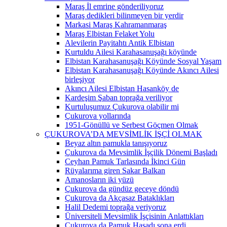
Maraş İl emrine gönderiliyoruz
Maraş dedikleri bilinmeyen bir yerdir
Markasi Maraş Kahramanmaraş
Maraş Elbistan Felaket Yolu
Alevilerin Payitahtı Antik Elbistan
Kurtuldu Ailesi Karahasanuşağı köyünde
Elbistan Karahasanuşağı Köyünde Sosyal Yaşam
Elbistan Karahasanuşağı Köyünde Akıncı Ailesi
birleşiyor
Akıncı Ailesi Elbistan Hasanköy de
Kardeşim Şaban toprağa veriliyor
Kurtuluşumuz Çukurova olabilir mi
Çukurova yollarında
1951-Gönüllü ve Serbest Göçmen Olmak
ÇUKUROVA’DA MEVSİMLİK İŞÇİ OLMAK
Beyaz altın pamukla tanışıyoruz
Çukurova da Mevsimlik İşçilik Dönemi Başladı
Ceyhan Pamuk Tarlasında İkinci Gün
Rüyalarıma giren Sakar Balkan
Amanosların iki yüzü
Çukurova da gündüz geceye döndü
Çukurova da Akçasaz Bataklıkları
Halil Dedemi toprağa veriyoruz
Üniversiteli Mevsimlik İşçisinin Anlattıkları
Çukurova da Pamuk Hasadı sona erdi