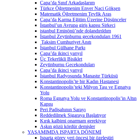
Çapa’da Sınıf Arkadaşlarım
Türkçe Öğretmenim Enver Naci Gökşen
Matematik Öğretmenim Tevfik Aras
Çapa’da Karma Eğitim Üzerine Düşünceler
İstanbul’un Avrupa giriş kapısı Sirkeci
istanbul Eminönü’nde dolandırıldım
İstanbul Zeytinburnu gecekonduları 1961
Taksim Cumhuriyet Anıtı
İstanbul Gülhane Parkı
Çapa’da ikinci yarıyıl
Üç Tekerlikli Bisiklet
Zeytinburnu Gecekonduları
Çapa’da ikinci yarıyıl
İstanbul Radyosunda Manastır Türküsü
Konstantinopolis’te bir Kadın Hastanesi
Konstantinopolis’teki Milyon Taşı ve Egnatya
Yolu
Roma Egnatya Yolu ve Konstantinopolis’in Altın
Kapısı
Peri Padişahının Sarayı
Reddedilmek Sigaraya Başlatıyor
Kırık kalbimi onarmam gerekiyor
Aşkın gözü kördür demişler
YAŞAMIMDA ISPARTA DÖNEMİ
Isparta görev yeri öncesi bir özeleştiri