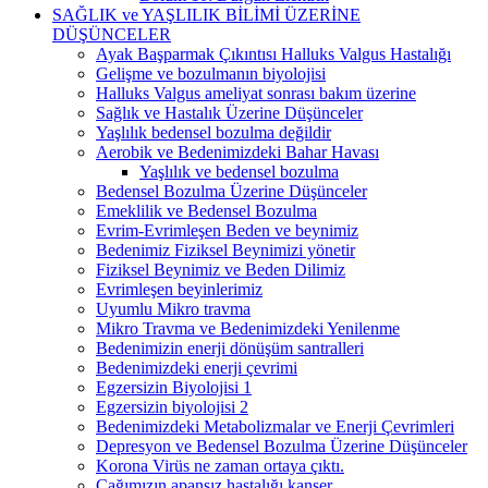
SAĞLIK ve YAŞLILIK BİLİMİ ÜZERİNE
DÜŞÜNCELER
Ayak Başparmak Çıkıntısı Halluks Valgus Hastalığı
Gelişme ve bozulmanın biyolojisi
Halluks Valgus ameliyat sonrası bakım üzerine
Sağlık ve Hastalık Üzerine Düşünceler
Yaşlılık bedensel bozulma değildir
Aerobik ve Bedenimizdeki Bahar Havası
Yaşlılık ve bedensel bozulma
Bedensel Bozulma Üzerine Düşünceler
Emeklilik ve Bedensel Bozulma
Evrim-Evrimleşen Beden ve beynimiz
Bedenimiz Fiziksel Beynimizi yönetir
Fiziksel Beynimiz ve Beden Dilimiz
Evrimleşen beyinlerimiz
Uyumlu Mikro travma
Mikro Travma ve Bedenimizdeki Yenilenme
Bedenimizin enerji dönüşüm santralleri
Bedenimizdeki enerji çevrimi
Egzersizin Biyolojisi 1
Egzersizin biyolojisi 2
Bedenimizdeki Metabolizmalar ve Enerji Çevrimleri
Depresyon ve Bedensel Bozulma Üzerine Düşünceler
Korona Virüs ne zaman ortaya çıktı.
Çağımızın apansız hastalığı kanser