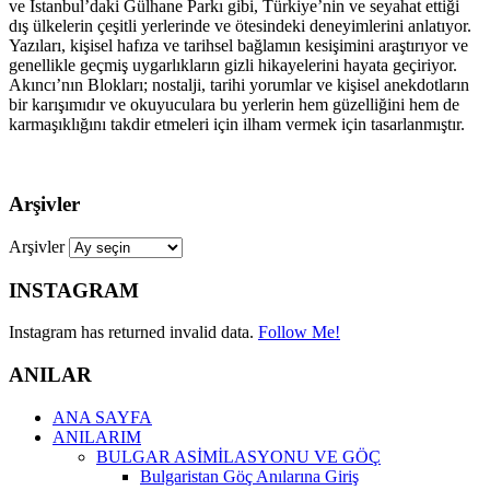
ve İstanbul’daki Gülhane Parkı gibi, Türkiye’nin ve seyahat ettiği
dış ülkelerin çeşitli yerlerinde ve ötesindeki deneyimlerini anlatıyor.
Yazıları, kişisel hafıza ve tarihsel bağlamın kesişimini araştırıyor ve
genellikle geçmiş uygarlıkların gizli hikayelerini hayata geçiriyor.
Akıncı’nın Blokları; nostalji, tarihi yorumlar ve kişisel anekdotların
bir karışımıdır ve okuyuculara bu yerlerin hem güzelliğini hem de
karmaşıklığını takdir etmeleri için ilham vermek için tasarlanmıştır.
Arşivler
Arşivler
INSTAGRAM
Instagram has returned invalid data.
Follow Me!
ANILAR
ANA SAYFA
ANILARIM
BULGAR ASİMİLASYONU VE GÖÇ
Bulgaristan Göç Anılarına Giriş