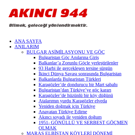
ANA SAYFA
ANILARIM
BULGAR ASİMİLASYONU VE GÖÇ
Bulgaristan Göç Anılarına Giriş
Balkanlar’a Zorunlu Göçle yerleştirilenler
93 Harbi ile gerçekleşen tersine sürgün
İkinci Dünya Savaşı sonrasında Bulgaristan
Balkanlarda Bulgaristan Türkleri
Karagözler’de dondurucu bir Mart sabahı
Bulgaristan’dan Türkiye’ye göç kararı
Karagözler’de hüzünlü bir köy düğünü
Atalarımın yurdu Karagözler elveda
Yeniden doğmak için Türkiye
Anavatan Türkiye Edirne
Akıncı soyadı ile yeniden doğum
1951- GÖNÜLLÜ VE SERBEST GÖÇMEN
OLMAK
MARAŞ ELBİSTAN KÖYLERİ DÖNEMİ