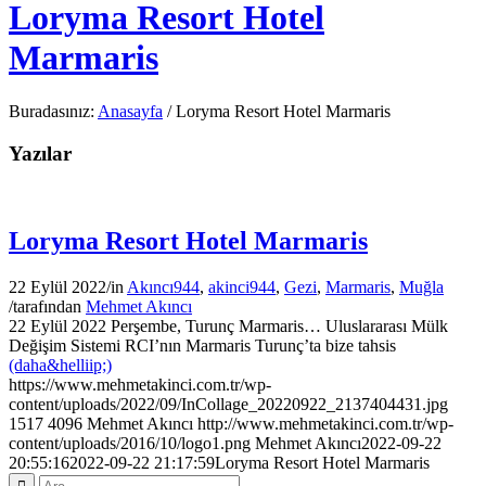
Loryma Resort Hotel
Marmaris
Buradasınız:
Anasayfa
/
Loryma Resort Hotel Marmaris
Yazılar
Loryma Resort Hotel Marmaris
22 Eylül 2022
/
in
Akıncı944
,
akinci944
,
Gezi
,
Marmaris
,
Muğla
/
tarafından
Mehmet Akıncı
22 Eylül 2022 Perşembe, Turunç Marmaris… Uluslararası Mülk
Değişim Sistemi RCI’nın Marmaris Turunç’ta bize tahsis
(daha&helliip;)
https://www.mehmetakinci.com.tr/wp-
content/uploads/2022/09/InCollage_20220922_2137404431.jpg
1517
4096
Mehmet Akıncı
http://www.mehmetakinci.com.tr/wp-
content/uploads/2016/10/logo1.png
Mehmet Akıncı
2022-09-22
20:55:16
2022-09-22 21:17:59
Loryma Resort Hotel Marmaris