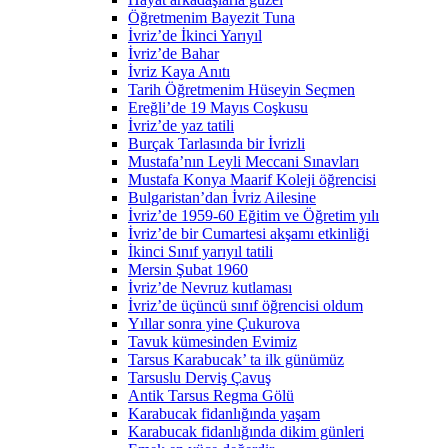
Öğretmenim Bayezit Tuna
İvriz’de İkinci Yarıyıl
İvriz’de Bahar
İvriz Kaya Anıtı
Tarih Öğretmenim Hüseyin Seçmen
Ereğli’de 19 Mayıs Coşkusu
İvriz’de yaz tatili
Burçak Tarlasında bir İvrizli
Mustafa’nın Leyli Meccani Sınavları
Mustafa Konya Maarif Koleji öğrencisi
Bulgaristan’dan İvriz Ailesine
İvriz’de 1959-60 Eğitim ve Öğretim yılı
İvriz’de bir Cumartesi akşamı etkinliği
İkinci Sınıf yarıyıl tatili
Mersin Şubat 1960
İvriz’de Nevruz kutlaması
İvriz’de üçüncü sınıf öğrencisi oldum
Yıllar sonra yine Çukurova
Tavuk kümesinden Evimiz
Tarsus Karabucak’ ta ilk günümüz
Tarsuslu Derviş Çavuş
Antik Tarsus Regma Gölü
Karabucak fidanlığında yaşam
Karabucak fidanlığında dikim günleri