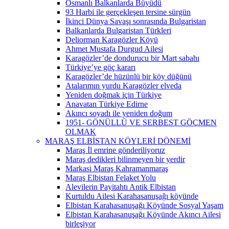
Osmanlı Balkanlarda Büyüdü
93 Harbi ile gerçekleşen tersine sürgün
İkinci Dünya Savaşı sonrasında Bulgaristan
Balkanlarda Bulgaristan Türkleri
Deliorman Karagözler Köyü
Ahmet Mustafa Durgud Ailesi
Karagözler’de dondurucu bir Mart sabahı
Türkiye’ye göç kararı
Karagözler’de hüzünlü bir köy düğünü
Atalarımın yurdu Karagözler elveda
Yeniden doğmak için Türkiye
Anavatan Türkiye Edirne
Akıncı soyadı ile yeniden doğum
1951- GÖNÜLLÜ VE SERBEST GÖÇMEN
OLMAK
MARAŞ ELBİSTAN KÖYLERİ DÖNEMİ
Maraş İl emrine gönderiliyoruz
Maraş dedikleri bilinmeyen bir yerdir
Markasi Maraş Kahramanmaraş
Maraş Elbistan Felaket Yolu
Alevilerin Payitahtı Antik Elbistan
Kurtuldu Ailesi Karahasanuşağı köyünde
Elbistan Karahasanuşağı Köyünde Sosyal Yaşam
Elbistan Karahasanuşağı Köyünde Akıncı Ailesi
birleşiyor