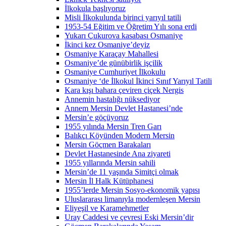
İlkokula başlıyoruz
Misli İlkokulunda birinci yarıyıl tatili
1953-54 Eğitim ve Öğretim Yılı sona erdi
Yukarı Çukurova kasabası Osmaniye
İkinci kez Osmaniye’deyiz
Osmaniye Karaçay Mahallesi
Osmaniye’de günübirlik işçilik
Osmaniye Cumhuriyet İlkokulu
Osmaniye ‘de İlkokul İkinci Sınıf Yarıyıl Tatili
Kara kışı bahara çeviren çiçek Nergis
Annemin hastalığı nüksediyor
Annem Mersin Devlet Hastanesi’nde
Mersin’e göçüyoruz
1955 yılında Mersin Tren Garı
Balıkçı Köyünden Modern Mersin
Mersin Göçmen Barakaları
Devlet Hastanesinde Ana ziyareti
1955 yıllarında Mersin sahili
Mersin’de 11 yaşında Simitçi olmak
Mersin İl Halk Kütüphanesi
1955’lerde Mersin Sosyo-ekonomik yapısı
Uluslararası limanıyla modernleşen Mersin
Eliyeşil ve Karamehmetler
Uray Caddesi ve çevresi Eski Mersin’dir