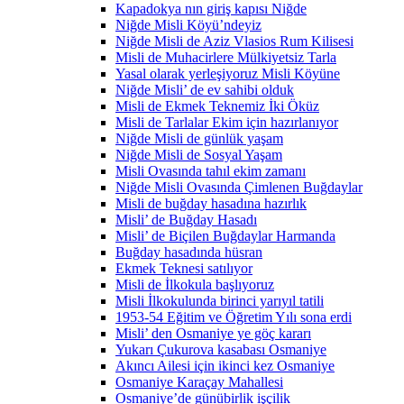
Kapadokya nın giriş kapısı Niğde
Niğde Misli Köyü’ndeyiz
Niğde Misli de Aziz Vlasios Rum Kilisesi
Misli de Muhacirlere Mülkiyetsiz Tarla
Yasal olarak yerleşiyoruz Misli Köyüne
Niğde Misli’ de ev sahibi olduk
Misli de Ekmek Teknemiz İki Öküz
Misli de Tarlalar Ekim için hazırlanıyor
Niğde Misli de günlük yaşam
Niğde Misli de Sosyal Yaşam
Misli Ovasında tahıl ekim zamanı
Niğde Misli Ovasında Çimlenen Buğdaylar
Misli de buğday hasadına hazırlık
Misli’ de Buğday Hasadı
Misli’ de Biçilen Buğdaylar Harmanda
Buğday hasadında hüsran
Ekmek Teknesi satılıyor
Misli de İlkokula başlıyoruz
Misli İlkokulunda birinci yarıyıl tatili
1953-54 Eğitim ve Öğretim Yılı sona erdi
Misli’ den Osmaniye ye göç kararı
Yukarı Çukurova kasabası Osmaniye
Akıncı Ailesi için ikinci kez Osmaniye
Osmaniye Karaçay Mahallesi
Osmaniye’de günübirlik işçilik