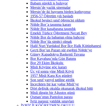
Babam sürekli iş buluyor
Mersin’de yazlık sinemalar
Mersin’de iki bayramı birden kutluyoruz
1956-57 Öğretim yılı başladı
İlkokul beşinci sınıf öğrencisi oldum
Niğde Bor’a taşınma kararı
Niğde Bor kasabasına taşındık
Emekli Türkçe Öğretmeni Necati Bey
Niğde Bor da babamın elma bahçesi
Niğde Bor’da simitçi olmak
Halil Nuri Yurdakul Bor İlçe Halk Kütüphanesi
Geçti Bor’un Pazarı sür eşeğini Niğde’ye
Güney Kapadokya Başkenti Tuvana
Bor Kayabaşı’nda Gün Batımı
Bor 29 Ekim İlkokulu
Misli Köyüne göç kararı
Üç yıl sonra yine Misli Köyü
1957 Misli Kara Kış günleri
Son sınıf yarıyıl tatiline girdik
İncecikten bir kar yağar Misli’ye
Dört değişik okulda okunarak ilkokul bitti
Misli dingin bir Ağustos günü
Osman’ımın Pantolon parası
İvriz parasız yatılılık sınavları
İVRİZ İLKÖĞRETMEN OKULU