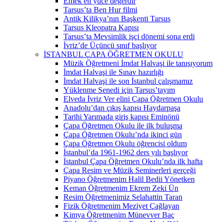
Emek en yüce değerdir
Tarsus’ta Ben Hur filmi
Antik Kilikya’nın Başkenti Tarsus
Tarsus Kleopatra Kapısı
Tarsus’ta Mevsimlik işçi dönemi sona erdi
İvriz’de Üçüncü sınıf başlıyor
İSTANBUL ÇAPA ÖĞRETMEN OKULU
Müzik Öğretmeni İmdat Halvaşi ile tanışıyorum
İmdat Halvaşi ile Sınav hazırlığı
İmdat Halvaşi ile son İstanbul çalışmamız
Yüklenme Senedi için Tarsus’tayım
Elveda İvriz Ver elini Çapa Öğretmen Okulu
Anadolu’dan çıkış kapısı Haydarpaşa
Tarihi Yarımada giriş kapısı Eminönü
Çapa Öğretmen Okulu ile ilk buluşma
Çapa Öğretmen Okulu’nda ikinci gün
Çapa Öğretmen Okulu öğrencisi oldum
İstanbul’da 1961-1962 ders yılı başlıyor
İstanbul Çapa Öğretmen Okulu’nda ilk hafta
Çapa Resim ve Müzik Seminerleri gerçeği
Piyano Öğretmenim Halil Bedii Yönetken
Keman Öğretmenim Ekrem Zeki Ün
Resim Öğretmenimiz Selahattin Taran
Fizik Öğretmenim Meziyet Çağlayan
Kimya Öğretmenim Münevver Baç