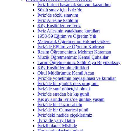
İvriz birinci basamak sınavını kazandım
Sözlü sınav için İvriz’de
İvriz’de sözlü sınavım
İvriz Ailesine katıldım
Köy Enstitüleri ve İvriz
İvriz Ailesinin yatakhane kuralları
1958-59 Eğitim ve Öğretim Yılı
Matematik Öğretmenim Hikmet Göksel
İvriz’de Eğitim ve Öğretim Kadrosu
Resim Öğretmenimiz Mehmet Karaman
Müzik Öğretmenimiz Kemal Çuhalılar
Tarım Öğretmenimiz Salih Ziya Büyükaksoy
Köy Enstitülerinin çiftlikleri
Okul Müdürümüz Kamil Açan
İvriz’de yönetimin paylaşılması ve kurallar
İvriz’de bir günlük ders programı
İvriz’de sınıf nöbetçisi olmak
İvriz’de sıradan bir kış günü
Kış aylarında İvriz’de günlük yaşam
İvriz’de bir Pazar sabahı
İvriz’de bir Cumartesi günü
İvriz’deki nadide çiçeklerimiz
İvriz’de yarıyıl tatili
İvrizli olarak Misli de
Hayat arkadaşlarla güzel