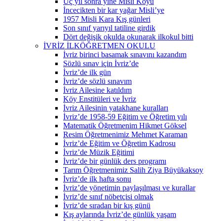
Üç yıl sonra yine Misli Köyü
İncecikten bir kar yağar Misli’ye
1957 Misli Kara Kış günleri
Son sınıf yarıyıl tatiline girdik
Dört değişik okulda okunarak ilkokul bitti
İVRİZ İLKÖĞRETMEN OKULU
İvriz birinci basamak sınavını kazandım
Sözlü sınav için İvriz’de
İvriz’de ilk gün
İvriz’de sözlü sınavım
İvriz Ailesine katıldım
Köy Enstitüleri ve İvriz
İvriz Ailesinin yatakhane kuralları
İvriz’de 1958-59 Eğitim ve Öğretim yılı
Matematik Öğretmenim Hikmet Göksel
Resim Öğretmenimiz Mehmet Karaman
İvriz’de Eğitim ve Öğretim Kadrosu
İvriz’de Müzik Eğitimi
İvriz’de bir günlük ders programı
Tarım Öğretmenimiz Salih Ziya Büyükaksoy
İvriz’de ilk hafta sonu
İvriz’de yönetimin paylaşılması ve kurallar
İvriz’de sınıf nöbetçisi olmak
İvriz’de sıradan bir kış günü
Kış aylarında İvriz’de günlük yaşam