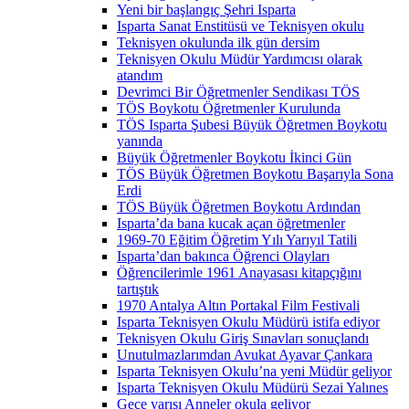
Yeni bir başlangıç Şehri Isparta
Isparta Sanat Enstitüsü ve Teknisyen okulu
Teknisyen okulunda ilk gün dersim
Teknisyen Okulu Müdür Yardımcısı olarak
atandım
Devrimci Bir Öğretmenler Sendikası TÖS
TÖS Boykotu Öğretmenler Kurulunda
TÖS Isparta Şubesi Büyük Öğretmen Boykotu
yanında
Büyük Öğretmenler Boykotu İkinci Gün
TÖS Büyük Öğretmen Boykotu Başarıyla Sona
Erdi
TÖS Büyük Öğretmen Boykotu Ardından
Isparta’da bana kucak açan öğretmenler
1969-70 Eğitim Öğretim Yılı Yarıyıl Tatili
Isparta’dan bakınca Öğrenci Olayları
Öğrencilerimle 1961 Anayasası kitapçığını
tartıştık
1970 Antalya Altın Portakal Film Festivali
Isparta Teknisyen Okulu Müdürü istifa ediyor
Teknisyen Okulu Giriş Sınavları sonuçlandı
Unutulmazlarımdan Avukat Ayavar Çankara
Isparta Teknisyen Okulu’na yeni Müdür geliyor
Isparta Teknisyen Okulu Müdürü Sezai Yalınes
Gece yarısı Anneler okula geliyor