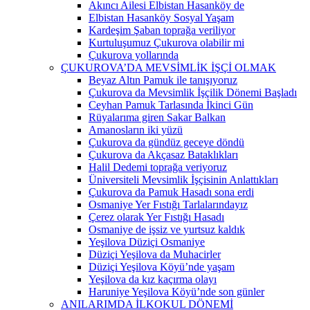
Akıncı Ailesi Elbistan Hasanköy de
Elbistan Hasanköy Sosyal Yaşam
Kardeşim Şaban toprağa veriliyor
Kurtuluşumuz Çukurova olabilir mi
Çukurova yollarında
ÇUKUROVA’DA MEVSİMLİK İŞÇİ OLMAK
Beyaz Altın Pamuk ile tanışıyoruz
Çukurova da Mevsimlik İşçilik Dönemi Başladı
Ceyhan Pamuk Tarlasında İkinci Gün
Rüyalarıma giren Sakar Balkan
Amanosların iki yüzü
Çukurova da gündüz geceye döndü
Çukurova da Akçasaz Bataklıkları
Halil Dedemi toprağa veriyoruz
Üniversiteli Mevsimlik İşçisinin Anlattıkları
Çukurova da Pamuk Hasadı sona erdi
Osmaniye Yer Fıstığı Tarlalarındayız
Çerez olarak Yer Fıstığı Hasadı
Osmaniye de işsiz ve yurtsuz kaldık
Yeşilova Düziçi Osmaniye
Düziçi Yeşilova da Muhacirler
Düziçi Yeşilova Köyü’nde yaşam
Yeşilova da kız kaçırma olayı
Haruniye Yeşilova Köyü’nde son günler
ANILARIMDA İLKOKUL DÖNEMİ