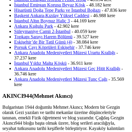
İstanbul Emirgan Korusu Beyaz Köşk
- 48.182 kere
Hisarüstü Doğa Tepe Parkı ve İstanbul Boğazı
- 47.836 kere
Başkent Ankara-Kızılay Yüksel Caddesi
- 46.988 kere
İstanbul Altın Boynuz Haliç 3
- 44.169 kere
Ankara Kuğulu Park
- 42.902 kere
Süleymaniye Camii 2-İstanbul
- 40.059 kere
Topkapı Sarayı Harem Bölümü
- 39.527 kere
Eskişehir’de Bir Tatil Günü (4)
- 38.084 kere
Porsuk Çayı Köprüleri Eskişehir
- 37.746 kere
Ankara Anadolu Medeniyetleri Müzesi Urartu Krallığı
-
37.237 kere
İstanbul Yıldız Malta Köşkü
- 36.911 kere
Ankara Anadolu Medeniyetleri Müzesi Geç Hitit Krallığı
-
36.746 kere
Ankara Anadolu Medeniyetleri Müzesi Tunç Çağı
- 35.569
kere
AKINCI944(Mehmet Akıncı)
Bulgaristan 1944 doğumlu Mehmet Akıncı; Modern bir Gezgin
olarak Gezi yazıları ve tarihi mekanlar üzerine düşünceleriyle
tanınan, emekli Fizik öğretmeni ve blog yazarıdır. Çağdaş Gezgin
Akıncı944 bloğu başta olmak üzere, blog serileri aracılığıyla,
seyahat tutkusunu tarihi keşiflerle birleştiriyor. Kayaköy kalıntıları