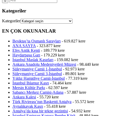
Kategoriler
Kategoriler
EN ÇOK OKUNANLAR
Beşiktaş’ta Osmanlı Sarayları
- 619.827 kere
ANA SAYFA
- 323.877 kere
Efes Antik Kenti
- 189.779 kere
Haydarpaşa Garı
- 179.229 kere
İstanbul Maslak Kasırları
- 159.082 kere
Ankara Anadolu Medeniyetleri Müzesi
- 98.440 kere
Süleymaniye Camii 1-İstanbul
- 92.973 kere
Süleymaniye Camii 3-İstanbul
- 89.801 kere
Yıldız Hamidiye Camii-İstanbul
- 77.319 kere
İstanbul Ihlamur Kasrı
- 74.464 kere
Mersin Kültür Parkı
- 62.597 kere
Sabancı Merkez Camisi-Adana
- 57.887 kere
Ankara Kalesi
- 55.720 kere
Türk Rivireası’nın Başkenti Antalya
- 55.572 kere
Aynalıkavak Kasrı
- 55.418 kere
Antalya’da kısa bir tekne gezintisi
- 54.932 kere
İstanbul Emirgan Korusu Pembe Köşk
- 48.894 kere