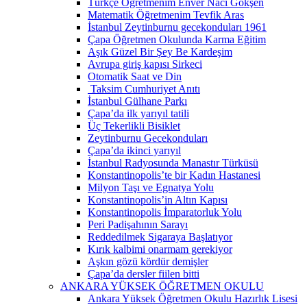
Türkçe Öğretmenim Enver Naci Gökşen
Matematik Öğretmenim Tevfik Aras
İstanbul Zeytinburnu gecekonduları 1961
Çapa Öğretmen Okulunda Karma Eğitim
Aşık Güzel Bir Şey Be Kardeşim
Avrupa giriş kapısı Sirkeci
Otomatik Saat ve Din
Taksim Cumhuriyet Anıtı
İstanbul Gülhane Parkı
Çapa’da ilk yarıyıl tatili
Üç Tekerlikli Bisiklet
Zeytinburnu Gecekonduları
Çapa’da ikinci yarıyıl
İstanbul Radyosunda Manastır Türküsü
Konstantinopolis’te bir Kadın Hastanesi
Milyon Taşı ve Egnatya Yolu
Konstantinopolis’in Altın Kapısı
Konstantinopolis İmparatorluk Yolu
Peri Padişahının Sarayı
Reddedilmek Sigaraya Başlatıyor
Kırık kalbimi onarmam gerekiyor
Aşkın gözü kördür demişler
Çapa’da dersler fiilen bitti
ANKARA YÜKSEK ÖĞRETMEN OKULU
Ankara Yüksek Öğretmen Okulu Hazırlık Lisesi