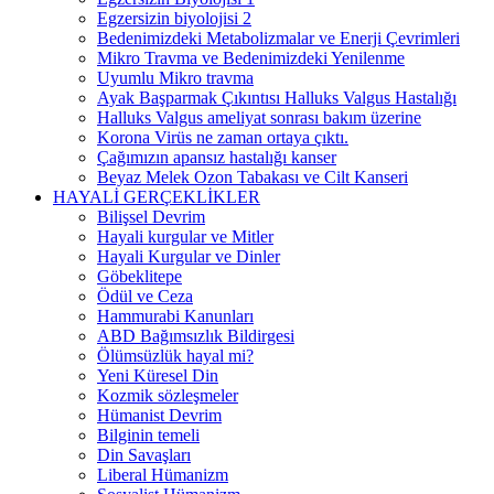
Egzersizin biyolojisi 2
Bedenimizdeki Metabolizmalar ve Enerji Çevrimleri
Mikro Travma ve Bedenimizdeki Yenilenme
Uyumlu Mikro travma
Ayak Başparmak Çıkıntısı Halluks Valgus Hastalığı
Halluks Valgus ameliyat sonrası bakım üzerine
Korona Virüs ne zaman ortaya çıktı.
Çağımızın apansız hastalığı kanser
Beyaz Melek Ozon Tabakası ve Cilt Kanseri
HAYALİ GERÇEKLİKLER
Bilişsel Devrim
Hayali kurgular ve Mitler
Hayali Kurgular ve Dinler
Göbeklitepe
Ödül ve Ceza
Hammurabi Kanunları
ABD Bağımsızlık Bildirgesi
Ölümsüzlük hayal mi?
Yeni Küresel Din
Kozmik sözleşmeler
Hümanist Devrim
Bilginin temeli
Din Savaşları
Liberal Hümanizm