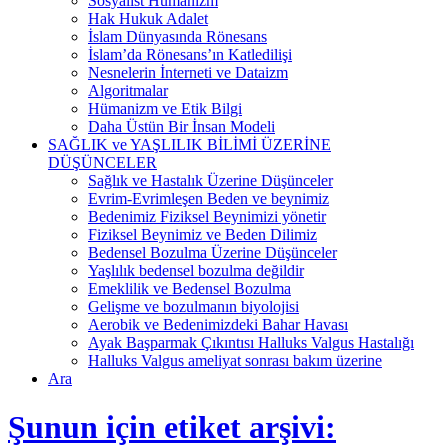
Sosyalist Hümanizm
Hak Hukuk Adalet
İslam Dünyasında Rönesans
İslam’da Rönesans’ın Katledilişi
Nesnelerin İnterneti ve Dataizm
Algoritmalar
Hümanizm ve Etik Bilgi
Daha Üstün Bir İnsan Modeli
SAĞLIK ve YAŞLILIK BİLİMİ ÜZERİNE
DÜŞÜNCELER
Sağlık ve Hastalık Üzerine Düşünceler
Evrim-Evrimleşen Beden ve beynimiz
Bedenimiz Fiziksel Beynimizi yönetir
Fiziksel Beynimiz ve Beden Dilimiz
Bedensel Bozulma Üzerine Düşünceler
Yaşlılık bedensel bozulma değildir
Emeklilik ve Bedensel Bozulma
Gelişme ve bozulmanın biyolojisi
Aerobik ve Bedenimizdeki Bahar Havası
Ayak Başparmak Çıkıntısı Halluks Valgus Hastalığı
Halluks Valgus ameliyat sonrası bakım üzerine
Ara
Şunun için etiket arşivi: