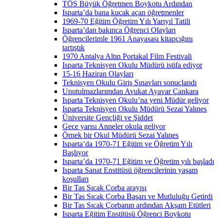
TÖS Büyük Öğretmen Boykotu Ardından
Isparta’da bana kucak açan öğretmenler
1969-70 Eğitim Öğretim Yılı Yarıyıl Tatili
Isparta’dan bakınca Öğrenci Olayları
Öğrencilerimle 1961 Anayasası kitapçığını
tartıştık
1970 Antalya Altın Portakal Film Festivali
Isparta Teknisyen Okulu Müdürü istifa ediyor
15-16 Haziran Olayları
Teknisyen Okulu Giriş Sınavları sonuçlandı
Unutulmazlarımdan Avukat Ayavar Çankara
Isparta Teknisyen Okulu’na yeni Müdür geliyor
Isparta Teknisyen Okulu Müdürü Sezai Yalınes
Üniversite Gençliği ve Şiddet
Gece yarısı Anneler okula geliyor
Örnek bir Okul Müdürü Sezai Yalınes
Isparta’da 1970-71 Eğitim ve Öğretim Yılı
Başlıyor
Isparta’da 1970-71 Eğitim ve Öğretim yılı başladı
Isparta Sanat Enstitüsü öğrencilerinin yaşam
koşulları
Bir Tas Sıcak Çorba arayışı
Bir Tas Sıcak Çorba Başarı ve Mutluluğu Getirdi
Bir Tas Sıcak Çorbanın ardından Akşam Etütleri
Isparta Eğitim Enstitüsü Öğrenci Boykotu