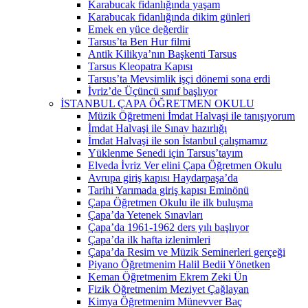
Karabucak fidanlığında yaşam
Karabucak fidanlığında dikim günleri
Emek en yüce değerdir
Tarsus’ta Ben Hur filmi
Antik Kilikya’nın Başkenti Tarsus
Tarsus Kleopatra Kapısı
Tarsus’ta Mevsimlik işçi dönemi sona erdi
İvriz’de Üçüncü sınıf başlıyor
İSTANBUL ÇAPA ÖĞRETMEN OKULU
Müzik Öğretmeni İmdat Halvaşi ile tanışıyorum
İmdat Halvaşi ile Sınav hazırlığı
İmdat Halvaşi ile son İstanbul çalışmamız
Yüklenme Senedi için Tarsus’tayım
Elveda İvriz Ver elini Çapa Öğretmen Okulu
Avrupa giriş kapısı Haydarpaşa’da
Tarihi Yarımada giriş kapısı Eminönü
Çapa Öğretmen Okulu ile ilk buluşma
Çapa’da Yetenek Sınavları
Çapa’da 1961-1962 ders yılı başlıyor
Çapa’da ilk hafta izlenimleri
Çapa’da Resim ve Müzik Seminerleri gerçeği
Piyano Öğretmenim Halil Bedii Yönetken
Keman Öğretmenim Ekrem Zeki Ün
Fizik Öğretmenim Meziyet Çağlayan
Kimya Öğretmenim Münevver Baç