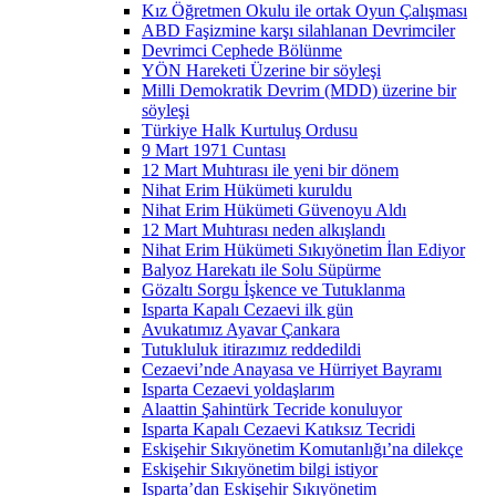
Kız Öğretmen Okulu ile ortak Oyun Çalışması
ABD Faşizmine karşı silahlanan Devrimciler
Devrimci Cephede Bölünme
YÖN Hareketi Üzerine bir söyleşi
Milli Demokratik Devrim (MDD) üzerine bir
söyleşi
Türkiye Halk Kurtuluş Ordusu
9 Mart 1971 Cuntası
12 Mart Muhtırası ile yeni bir dönem
Nihat Erim Hükümeti kuruldu
Nihat Erim Hükümeti Güvenoyu Aldı
12 Mart Muhtırası neden alkışlandı
Nihat Erim Hükümeti Sıkıyönetim İlan Ediyor
Balyoz Harekatı ile Solu Süpürme
Gözaltı Sorgu İşkence ve Tutuklanma
Isparta Kapalı Cezaevi ilk gün
Avukatımız Ayavar Çankara
Tutukluluk itirazımız reddedildi
Cezaevi’nde Anayasa ve Hürriyet Bayramı
Isparta Cezaevi yoldaşlarım
Alaattin Şahintürk Tecride konuluyor
Isparta Kapalı Cezaevi Katıksız Tecridi
Eskişehir Sıkıyönetim Komutanlığı’na dilekçe
Eskişehir Sıkıyönetim bilgi istiyor
Isparta’dan Eskişehir Sıkıyönetim