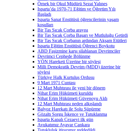
Örnek bir Okul Müdürü Sezai Yalınes
Isparta’da 1970-71 Eğitim ve Öğretim Yılı
Başladı
Isparta Sanat Enstitüsü öğrencilerinin yaşam
koşulları
Bir Tas Sıcak Çorba arayışı
Bir Tas Sıcak Çorba Başarı ve Mutluluğu Getirdi
Bir Tas Sıcak Çorbanın ardından Akşam Etütleri
Isparta Eğitim Enstitüsü Öğrenci Boykotu
ABD Faşizmine karşı silahlanan Devrimciler
Devrimci Cephede Bölünme
YÖN Hareketi Üzerine bir söyleşi
Milli Demokratik Devrim (MDD) üzerine bir
söyleşi
Türkiye Halk Kurtuluş Ordusu
9 Mart 1971 Cuntası
12 Mart Muhtırası ile yeni bir dönem
Nihat Erim Hükümeti kuruldu
Nihat Erim Hükümeti Güvenoyu Aldı
12 Mart Muhtırası neden alkışlandı
Balyoz Harekatı ile Solu Süpürme
Gözaltı Sorgu İşkence ve Tutuklanma
Isparta Kapalı Cezaevi ilk gün
Avukatımız Ayavar Çankara
Tutukluluk itirazımız reddedildi