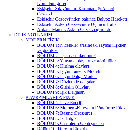
Komutanlığı’na
Eskişehir Sıkıyönetim Komutanlığı Askeri
Cezaevi
Eskişehir Cezaevi’nden bakınca Balyoz Harekatı
Eskişehir Askeri Cezaevinde Üçüncü Hafta
Ankara Mamak Askeri Cezaevi göründü
DERS NOTLARIM
MODERN FİZİK
BÖLÜM 1: Nicelikler arasındaki sayısal ilişkiler
ve grafikler
BÖLÜM 2 : Işık nasıl davranır?
BÖLÜM 3: Yansıma olayları ve görüntüler
BÖLÜM 4: Kırılma olayları
BÖLÜM 5: Işığın Tanecik Modeli
BÖLÜM 6: Işığın Dalga Modeli
BÖLÜM 7: Düzlemde dalgalar
BÖLÜM 8: Girişim Olayları
BÖLÜM 9: Işık Dalgaları
KAVRAMLARLA FİZİK
BÖLÜM 5: İş ve Enerji
BÖLÜM 6: Moment-Kuvvetin Döndürme Etkisi
BÖLÜM 7: Basınç (Pressure)
BÖLÜM 8: Isı Bilgisi
BÖLÜM 9: Cisimlerin Genleşmeleri
Bölüm 10: Durgun Elektrik