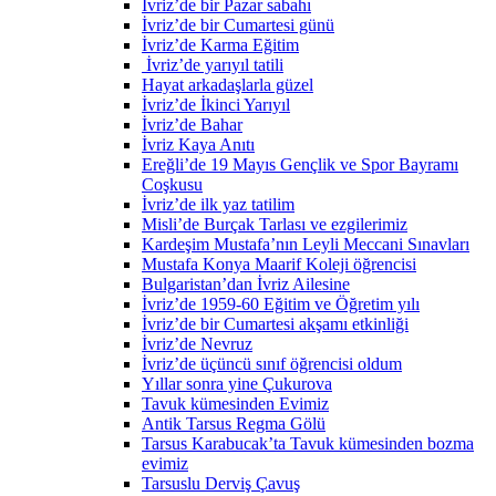
İvriz’de bir Pazar sabahı
İvriz’de bir Cumartesi günü
İvriz’de Karma Eğitim
İvriz’de yarıyıl tatili
Hayat arkadaşlarla güzel
İvriz’de İkinci Yarıyıl
İvriz’de Bahar
İvriz Kaya Anıtı
Ereğli’de 19 Mayıs Gençlik ve Spor Bayramı
Coşkusu
İvriz’de ilk yaz tatilim
Misli’de Burçak Tarlası ve ezgilerimiz
Kardeşim Mustafa’nın Leyli Meccani Sınavları
Mustafa Konya Maarif Koleji öğrencisi
Bulgaristan’dan İvriz Ailesine
İvriz’de 1959-60 Eğitim ve Öğretim yılı
İvriz’de bir Cumartesi akşamı etkinliği
İvriz’de Nevruz
İvriz’de üçüncü sınıf öğrencisi oldum
Yıllar sonra yine Çukurova
Tavuk kümesinden Evimiz
Antik Tarsus Regma Gölü
Tarsus Karabucak’ta Tavuk kümesinden bozma
evimiz
Tarsuslu Derviş Çavuş