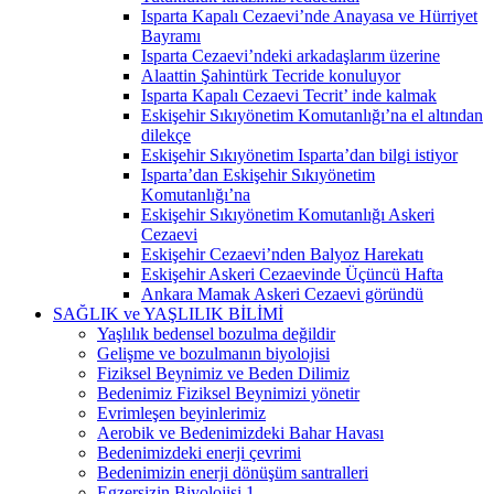
Isparta Kapalı Cezaevi’nde Anayasa ve Hürriyet
Bayramı
Isparta Cezaevi’ndeki arkadaşlarım üzerine
Alaattin Şahintürk Tecride konuluyor
Isparta Kapalı Cezaevi Tecrit’ inde kalmak
Eskişehir Sıkıyönetim Komutanlığı’na el altından
dilekçe
Eskişehir Sıkıyönetim Isparta’dan bilgi istiyor
Isparta’dan Eskişehir Sıkıyönetim
Komutanlığı’na
Eskişehir Sıkıyönetim Komutanlığı Askeri
Cezaevi
Eskişehir Cezaevi’nden Balyoz Harekatı
Eskişehir Askeri Cezaevinde Üçüncü Hafta
Ankara Mamak Askeri Cezaevi göründü
SAĞLIK ve YAŞLILIK BİLİMİ
Yaşlılık bedensel bozulma değildir
Gelişme ve bozulmanın biyolojisi
Fiziksel Beynimiz ve Beden Dilimiz
Bedenimiz Fiziksel Beynimizi yönetir
Evrimleşen beyinlerimiz
Aerobik ve Bedenimizdeki Bahar Havası
Bedenimizdeki enerji çevrimi
Bedenimizin enerji dönüşüm santralleri
Egzersizin Biyolojisi 1