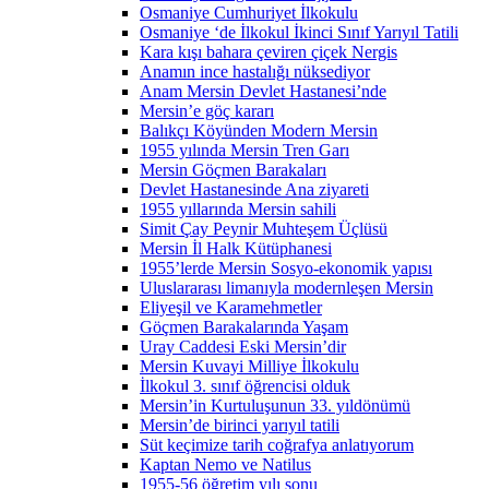
Osmaniye Cumhuriyet İlkokulu
Osmaniye ‘de İlkokul İkinci Sınıf Yarıyıl Tatili
Kara kışı bahara çeviren çiçek Nergis
Anamın ince hastalığı nüksediyor
Anam Mersin Devlet Hastanesi’nde
Mersin’e göç kararı
Balıkçı Köyünden Modern Mersin
1955 yılında Mersin Tren Garı
Mersin Göçmen Barakaları
Devlet Hastanesinde Ana ziyareti
1955 yıllarında Mersin sahili
Simit Çay Peynir Muhteşem Üçlüsü
Mersin İl Halk Kütüphanesi
1955’lerde Mersin Sosyo-ekonomik yapısı
Uluslararası limanıyla modernleşen Mersin
Eliyeşil ve Karamehmetler
Göçmen Barakalarında Yaşam
Uray Caddesi Eski Mersin’dir
Mersin Kuvayi Milliye İlkokulu
İlkokul 3. sınıf öğrencisi olduk
Mersin’in Kurtuluşunun 33. yıldönümü
Mersin’de birinci yarıyıl tatili
Süt keçimize tarih coğrafya anlatıyorum
Kaptan Nemo ve Natilus
1955-56 öğretim yılı sonu