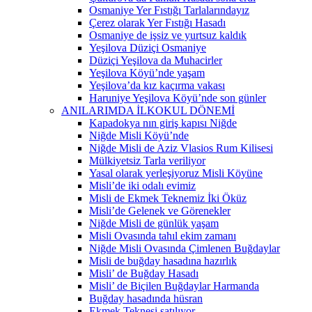
Osmaniye Yer Fıstığı Tarlalarındayız
Çerez olarak Yer Fıstığı Hasadı
Osmaniye de işsiz ve yurtsuz kaldık
Yeşilova Düziçi Osmaniye
Düziçi Yeşilova da Muhacirler
Yeşilova Köyü’nde yaşam
Yeşilova’da kız kaçırma vakası
Haruniye Yeşilova Köyü’nde son günler
ANILARIMDA İLKOKUL DÖNEMİ
Kapadokya nın giriş kapısı Niğde
Niğde Misli Köyü’nde
Niğde Misli de Aziz Vlasios Rum Kilisesi
Mülkiyetsiz Tarla veriliyor
Yasal olarak yerleşiyoruz Misli Köyüne
Misli’de iki odalı evimiz
Misli de Ekmek Teknemiz İki Öküz
Misli’de Gelenek ve Görenekler
Niğde Misli de günlük yaşam
Misli Ovasında tahıl ekim zamanı
Niğde Misli Ovasında Çimlenen Buğdaylar
Misli de buğday hasadına hazırlık
Misli’ de Buğday Hasadı
Misli’ de Biçilen Buğdaylar Harmanda
Buğday hasadında hüsran
Ekmek Teknesi satılıyor