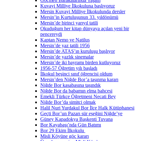
Göçmen Barakalarında Yaşam
Kuvayi Milliye İlkokuluna başlıyoruz
Mersin Kuvayi Milliye İlkokulunda dersler
Mersin’in Kurtuluşunun 33. yıldönümü
Mersin’de birinci yarıyıl tatili
Okuduğum her kitap dünyaya açılan yeni bir
pencereydi
Kaptan Nemo ve Natilus
Mersin’de yaz tatili 1956
Mersin’de ATAŞ’ın kuruluşu başlıyor
Mersin’de yazlık sinemalar
Mersin’de iki bayramı birden kutluyoruz
1956-57 Öğretim yılı başladı
İlkokul beşinci sınıf öğrencisi oldum
Mersin’den Niğde Bor’a taşınma kararı
Niğde Bor kasabasına taşındık
Niğde Bor da babamın elma bahçesi
Emekli Türkçe Öğretmeni Necati Bey
Niğde Bor’da simitçi olmak
Halil Nuri Yurdakul Bor İlçe Halk Kütüphanesi
Geçti Bor’un Pazarı sür eşeğini Niğde’ye
Güney Kapadokya Başkenti Tuvana
Bor Kayabaşı’nda Gün Batımı
Bor 29 Ekim İlkokulu
Misli Köyüne göç kararı