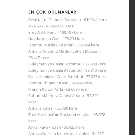
EN ÇOK OKUNANLAR
Beşiktaş’ta Osmanlı Sarayları
- 619.841 kere
ANA SAYFA
- 324.095 kere
Efes Antik Kenti
- 189.787 kere
Haydarpaşa Garı
- 179.231 kere
İstanbul Maslak Kasırları
- 159.094 kere
Ankara Anadolu Medeniyetleri Müzesi
-
98.447 kere
Süleymaniye Camii 1-İstanbul
- 92.980 kere
Süleymaniye Camii 3-İstanbul
- 89.810 kere
Yıldız Hamidiye Camii-İstanbul
- 77.323 kere
İstanbul Ihlamur Kasrı
- 74.468 kere
Mersin Kültür Parkı
- 62.608 kere
Sabancı Merkez Camisi-Adana
- 57.892
kere
Ankara Kalesi
- 55.730 kere
Türk Rivireası’nın Başkenti Antalya
- 55.578
kere
Aynalıkavak Kasrı
- 55.425 kere
Antalya’da kısa bir tekne gezintisi
- 54.937