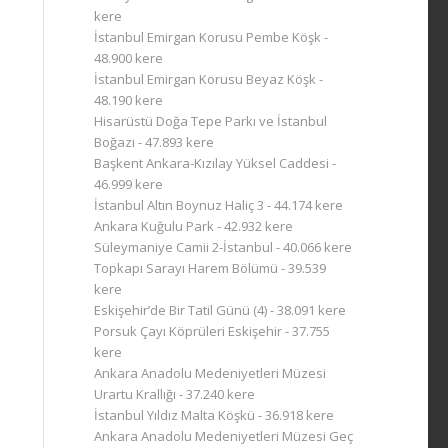
kere
İstanbul Emirgan Korusu Pembe Köşk
-
48.900 kere
İstanbul Emirgan Korusu Beyaz Köşk
-
48.190 kere
Hisarüstü Doğa Tepe Parkı ve İstanbul
Boğazı
- 47.893 kere
Başkent Ankara-Kızılay Yüksel Caddesi
-
46.999 kere
İstanbul Altın Boynuz Haliç 3
- 44.174 kere
Ankara Kuğulu Park
- 42.932 kere
Süleymaniye Camii 2-İstanbul
- 40.066 kere
Topkapı Sarayı Harem Bölümü
- 39.539
kere
Eskişehir’de Bir Tatil Günü (4)
- 38.091 kere
Porsuk Çayı Köprüleri Eskişehir
- 37.755
kere
Ankara Anadolu Medeniyetleri Müzesi
Urartu Krallığı
- 37.240 kere
İstanbul Yıldız Malta Köşkü
- 36.918 kere
Ankara Anadolu Medeniyetleri Müzesi Geç