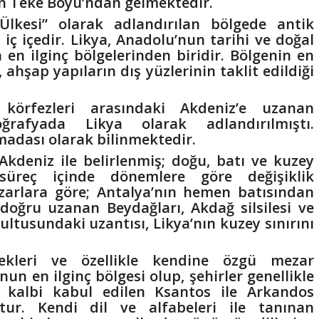
en Teke Boyu’ndan gelmektedir.
 Ülkesi” olarak adlandırılan bölgede antik
 iç içedir.
Likya, Anadolu’nun tarihi ve doğal
 en ilginç bölgelerinden biridir.
Bölgenin en
 ahşap yapıların dış yüzlerinin taklit edildiği
 körfezleri arasındaki Akdeniz’e uzanan
ğrafyada Likya olarak adlandırılmıştı.
dası olarak bilinmektedir.
Akdeniz ile belirlenmiş; doğu, batı ve kuzey
i süreç içinde dönemlere göre değişiklik
azarlara göre; Antalya’nın hemen batısından
doğru uzanan Beydağları, Akdağ silsilesi ve
ultusundaki uzantısı, Likya’nın kuzey sınırını
nekleri ve özellikle kendine özgü mezar
nun en ilginç bölgesi olup, şehirler genellikle
n kalbi kabul edilen Ksantos ile Arkandos
tur. Kendi dil ve alfabeleri ile tanınan