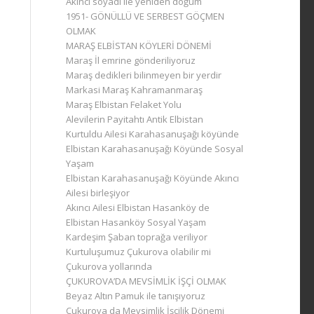
Akıncı soyadı ile yeniden doğum
1951- GÖNÜLLÜ VE SERBEST GÖÇMEN
OLMAK
MARAŞ ELBİSTAN KÖYLERİ DÖNEMİ
Maraş İl emrine gönderiliyoruz
Maraş dedikleri bilinmeyen bir yerdir
Markasi Maraş Kahramanmaraş
Maraş Elbistan Felaket Yolu
Alevilerin Payitahtı Antik Elbistan
Kurtuldu Ailesi Karahasanuşağı köyünde
Elbistan Karahasanuşağı Köyünde Sosyal
Yaşam
Elbistan Karahasanuşağı Köyünde Akıncı
Ailesi birleşiyor
Akıncı Ailesi Elbistan Hasanköy de
Elbistan Hasanköy Sosyal Yaşam
Kardeşim Şaban toprağa veriliyor
Kurtuluşumuz Çukurova olabilir mi
Çukurova yollarında
ÇUKUROVA’DA MEVSİMLİK İŞÇİ OLMAK
Beyaz Altın Pamuk ile tanışıyoruz
Çukurova da Mevsimlik İşçilik Dönemi