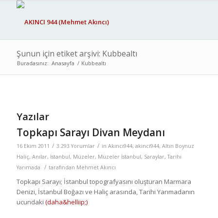
Şunun için etiket arşivi: Kubbealtı
Buradasınız:
Anasayfa
/
Kubbealtı
Yazılar
Topkapı Sarayı Divan Meydanı
/
/
16 Ekim 2011
3.293 Yorumlar
in
Akıncı944
,
akinci944
,
Altın Boynuz
Haliç
,
Anılar
,
İstanbul
,
Müzeler
,
Müzeler İstanbul
,
Saraylar
,
Tarihi
/
Yarımada
tarafından
Mehmet Akıncı
Topkapı Sarayı; İstanbul topografyasını oluşturan Marmara
Denizi, İstanbul Boğazı ve Haliç arasında, Tarihi Yarımadanın
ucundaki
(daha&helliip;)