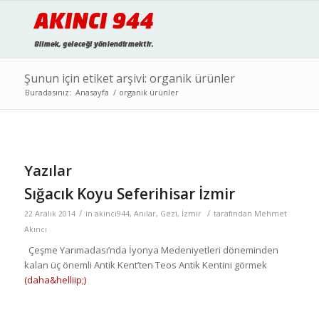
Şunun için etiket arşivi: organik ürünler
Buradasınız:
Anasayfa
/
organik ürünler
Yazılar
Sığacık Koyu Seferihisar İzmir
/
/
22 Aralık 2014
in
akinci944
,
Anılar
,
Gezi
,
İzmir
tarafından
Mehmet
Akıncı
Çeşme Yarımadası’nda İyonya Medeniyetleri döneminden
kalan üç önemli Antik Kent’ten Teos Antik Kentini görmek
(daha&helliip;)